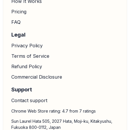
How It Works
cuevas) y pequeñas esculturas (Venus paleolíticas),
Pricing
a menudo asociadas a prácticas rituales o mágicas.
FAQ
Legal
Privacy Policy
Terms of Service
Refund Policy
Commercial Disclosure
Support
Contact support
Chrome Web Store rating: 4.7 from 7 ratings
Sun Laurel Hata 505, 2027 Hata, Moji-ku, Kitakyushu,
Fukuoka 800-0112, Japan