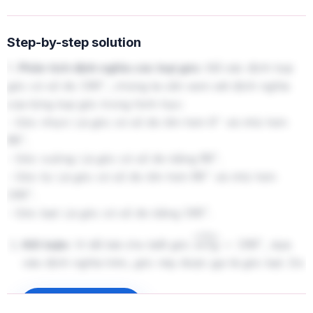
Step-by-step solution
1.
Phân tích định nghĩa các loại góc:
Để xác định loại
góc có số đo
, chúng ta cần xem xét định nghĩa
180
∘
của từng loại góc trong hình học:
- Góc nhọn: Là góc có số đo lớn hơn
và nhỏ hơn
0
∘
.
90
∘
- Góc vuông: Là góc có số đo bằng
.
90
∘
- Góc tù: Là góc có số đo lớn hơn
và nhỏ hơn
90
∘
.
180
∘
- Góc bẹt: Là góc có số đo bằng
.
180
∘
Kết luận:
Vì đề bài cho biết góc
, dựa
x
O
y
^
=
180
∘
vào định nghĩa trên, góc này được gọi là góc bẹt. Do
đó, đáp án đúng là B.
Sign up to unlock